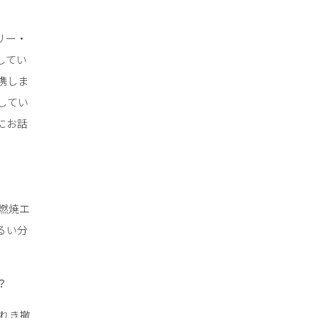
リー・
してい
携しま
してい
にお話
燃焼エ
るい分
？
れき撤