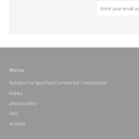
Email
Menu
Notation for Specified Commercial Transactions
inquiry
privacy policy
FAQ
account