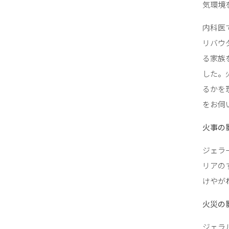
気環境
内科医
リバウ
る家族
した。
るかを
をお伺
火事の
ジェラ
リアの
けやが
火災の
ジェラ