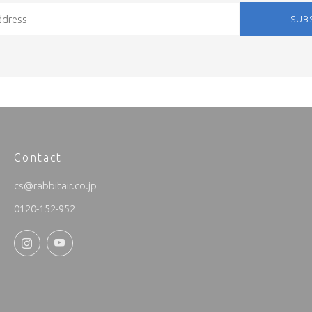
SUB
Contact
cs@rabbitair.co.jp
0120-152-952
Instagram
YouTube