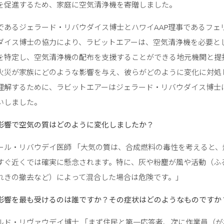
を促進するため、家庭に空気清浄機を寄贈しました。
であるジェラード・リバウダイス博士とハワイAAP理事であるフェ
ダイス博士の協力により、ラビットエアーは、空気清浄機を必要と
を特定し、空気清浄機の配布を支援することができる地元機関と提
火災が家族にどのような影響を与え、彼らがどのように変化に対処
理解するために、ラビットエアーはジェラード・リバウダイス博士
いしました。
影響で空気の質はどのように変化しましたか？
ール・リバウデイ医師 「大気の質は、合成燃料の毒性を考えると、
すぐ近くでは確実に懸念されます。特に、灰や粉塵が風や活動（ふ
れきの撤去など）によって混合した場合は危険です。」
影響を最も受けるのは誰ですか？その症状はどのようなものですか
ルド・リヴァウデイ博士 「まず住民と第一応答者、次に作業員（が