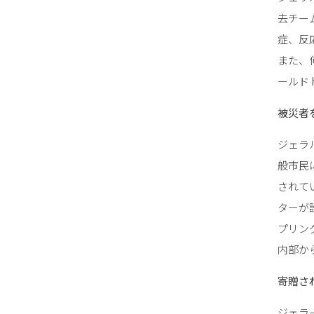
去チー
症、反
また、
ールド
被災者
ジェラ
般市民
されて
ターが
プリン
内部か
寄贈さ
ジェラ