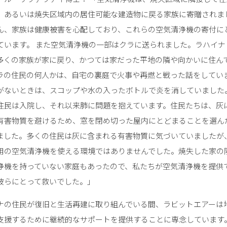
、あるいは焼失区域内の居住可能な建造物に戻る家族に寄贈されま
ん、家族は健康被害を心配しており、これらの空気清浄機の寄付に
ています。 また空気清浄機の一部はクラに送られました。ラハイナ
多くの家族が家に戻り、かつては家だった平地の隣や向かいに住ん
ラの住民の何人かは、自宅の裏庭で火事や再燃と戦った話をしてい
がないときは、スコップや水の入ったボトルで炎を消していました
住民は入院し、それ以来肺に問題を抱えています。住民たちは、灰
有害物質を避けるため、窓を閉め切った屋内にとどまることを選ん
ました。多くの住民は灰に含まれる有害物質に気づいていましたが
用の空気清浄機を使える環境ではありませんでした。焼失した家の
浄機を持っていない家庭もあったので、私たちが空気清浄機を提供
彼らにとって救いでした。」
ナの住民が復旧と生活再建に取り組んでいる間、ラビットエアーは
支援するために継続的なサポートを提供することに専念しています