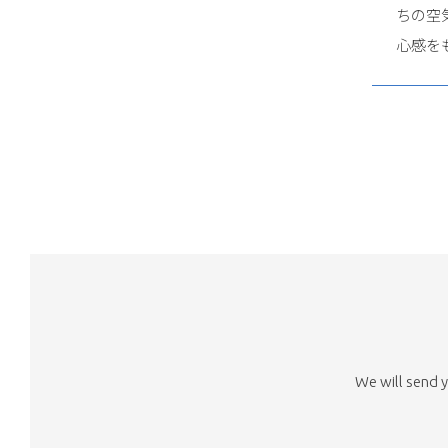
ちの空
心感を
We will send y