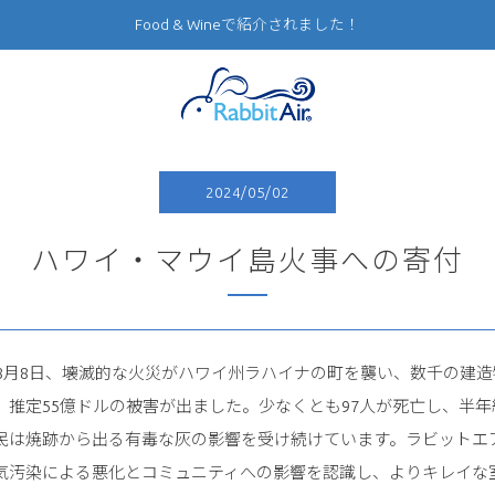
Food & Wineで紹介されました！
2024/05/02
ハワイ・マウイ島火事への寄付
3年8月8日、壊滅的な火災がハワイ州ラハイナの町を襲い、数千の建
、推定55億ドルの被害が出ました。少なくとも97人が死亡し、半年
民は焼跡から出る有毒な灰の影響を受け続けています。ラビットエ
気汚染による悪化とコミュニティへの影響を認識し、よりキレイな