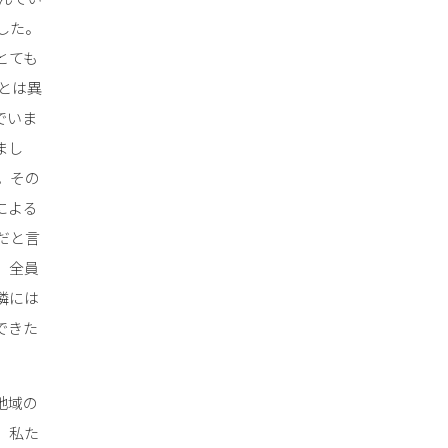
した。
とても
とは異
でいま
まし
。その
による
だと言
、全員
隣には
できた
地域の
。私た