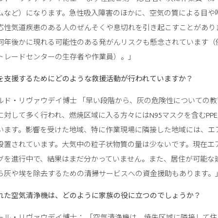
ムなど）になります。急性吸入障害のほかに、空気の質による目や
応性気道疾患のある人のぜんそくや息切れを引き起こすことがあり
何年後かに現れる可能性のある発がんリスクも懸念されています（
トレードセンターの生存者や作業員）。」
を支援するためにどのような救援活動が行われていますか？
ルド・リヴァウデイ博士 「早い段階から、灰の危険性についての教
に対して多く行われ、燃焼区域に入る方々にはN95マスクを含むPP
います。影響を受けた地域、特に作業現場に隣接した地域には、エ
設置されています。大気中の粒子状物質の量は少ないです。現在エ
グを進行中で、結果はまだ分かっていません。また、居住が可能な
ら灰や埃を除去するための清掃サービスへの資金援助もあります。
れた空気清浄機は、どのように家族の役に立つのでしょうか？
ール・リヴァウデイ博士： 「空気清浄機は、焼失区域に隣接して住