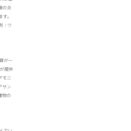
喉の炎
ます。
例：ワ
育が一
Eが提供
アモニ
アサン
建物の
」
んでい