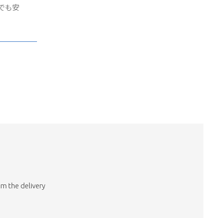
でも安
om the delivery