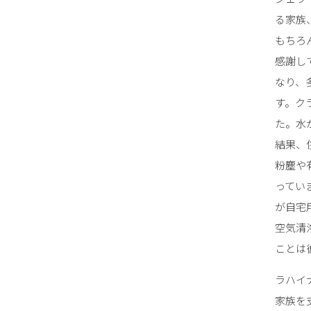
る家族
もちろ
感謝し
なり、
す。ク
た。水
結果、
粉塵や
ってい
が自宅
空気清
ことは
ラハイ
家族を