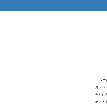
menu
202
壊され
今も住
は、大