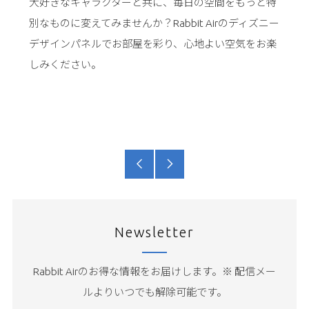
大好きなキャラクターと共に、毎日の空間をもっと特
別なものに変えてみませんか？Rabbit Airのディズニー
デザインパネルでお部屋を彩り、心地よい空気をお楽
しみください。
古
新
い
し
投
い
Newsletter
稿
投
Rabbit Airのお得な情報をお届けします。※ 配信メー
稿
ルよりいつでも解除可能です。