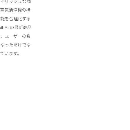
スタイリッシュな商
。空気清浄機の構
機能を合理化する
it Airの最新商品
は、ユーザーの負
くなっただけでな
ています。