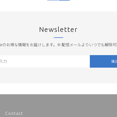
い
し
投
い
Newsletter
稿
投
稿
it Airのお得な情報をお届けします。※ 配信メールよりいつでも解除
購
Contact