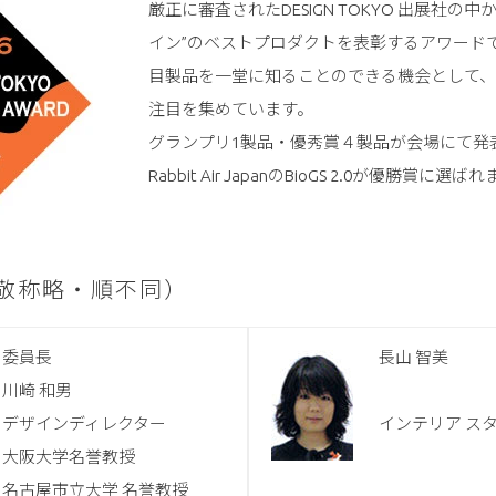
厳正に審査されたDESIGN TOKYO 出展社の
イン”のベストプロダクトを表彰するアワード
目製品を一堂に知ることのできる機会として
注目を集めています。
グランプリ1製品・優秀賞４製品が会場にて発
Rabbit Air JapanのBioGS 2.0が優勝賞に選
敬称略・順不同）
委員長
長山 智美
川崎 和男
デザインディレクター
インテリア ス
大阪大学名誉教授
名古屋市立大学 名誉教授